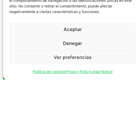
el comportamiento de navegación o las identificaciones únicas en este
sitio. No consentir o retirar el consentimiento, puede afectar
negativamente a ciertas características y funciones.
Aceptar
Denegar
Ver preferencias
Política de cookies
Privacy Policy
Legal Notice
Legal Notice
Privacy
Cookies
Fiberpect Ibérica®
· Functional
solutions in pectin and vegetable fiber
for the Spanish market.
© 2026 Fiberpect Ibérica, S.L.